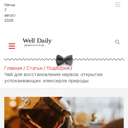
П
Пятница,
е
7
р
августа,
2026
е
й
т
и
к
с
о
д
Главная
Статьи
Подборки
е
Чай для восстановления нервов: открытие
р
успокаивающих эликсиров природы
ж
и
м
о
м
у