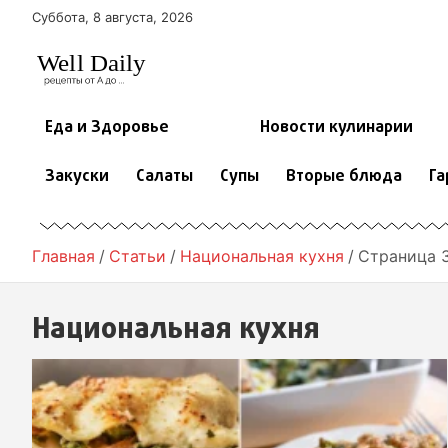
П
Суббота, 8 августа, 2026
е
р
е
й
т
Еда и Здоровье
Новости кулинарии
и
к
Закуски
Салаты
Супы
Вторые блюда
Га
с
о
д
е
Главная
Статьи
Национальная кухня
Страница 
р
ж
Национальная кухня
и
м
о
м
у