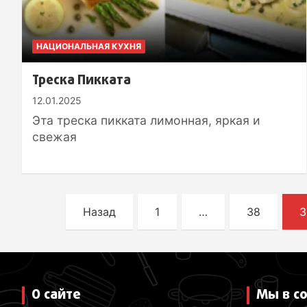
НАЦИОНАЛЬНАЯ КУХНЯ
Треска Пикката
12.01.2025
Эта треска пикката лимонная, яркая и
свежая
П
Назад
1
…
38
3
а
г
и
О сайте
Мы в с