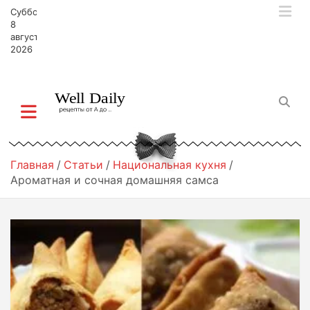
П
Суббота,
е
8
р
августа,
2026
е
й
т
и
к
с
о
д
Главная
Статьи
Национальная кухня
е
Ароматная и сочная домашняя самса
р
ж
и
м
о
м
у