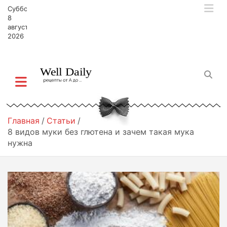
П
Суббота,
е
8
р
августа,
2026
е
й
т
и
к
с
о
д
Главная
Статьи
е
8 видов муки без глютена и зачем такая мука
р
нужна
ж
и
м
о
м
у