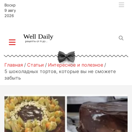
П
Воскресенье,
е
9 августа,
р
2026
е
й
т
и
к
с
о
Главная
Статьи
Интересное и полезное
д
5 шоколадных тортов, которые вы не сможете
е
забыть
р
ж
и
м
о
м
у