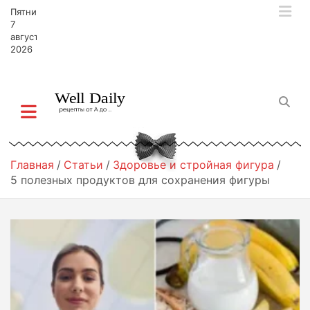
П
Пятница,
е
7
р
августа,
2026
е
й
т
и
к
с
о
д
Главная
Статьи
Здоровье и стройная фигура
е
5 полезных продуктов для сохранения фигуры
р
ж
и
м
о
м
у