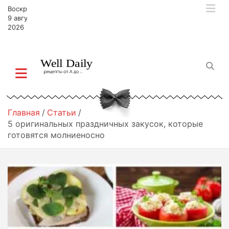
П
Воскресенье,
е
9 августа,
р
2026
е
й
т
и
к
с
о
Главная
Статьи
д
5 оригинальных праздничных закусок, которые
е
готовятся молниеносно
р
ж
и
м
о
м
у