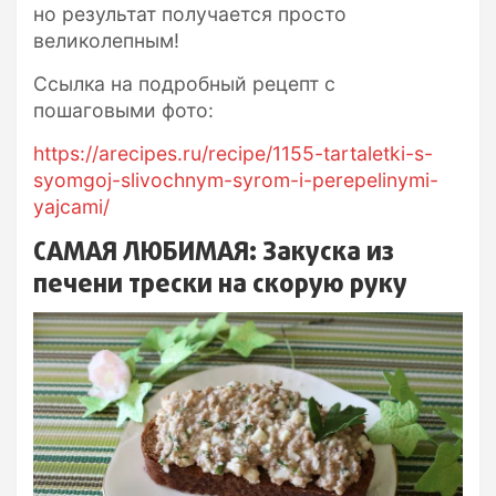
но результат получается просто
великолепным!
Ссылка на подробный рецепт с
пошаговыми фото:
https://arecipes.ru/recipe/1155-tartaletki-s-
syomgoj-slivochnym-syrom-i-perepelinymi-
yajcami/
САМАЯ ЛЮБИМАЯ: Закуска из
печени трески на скорую руку