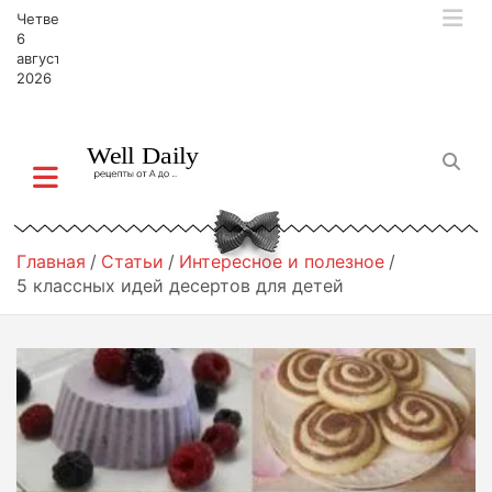
П
Четверг,
е
6
р
августа,
2026
е
й
т
и
к
с
о
д
Главная
Статьи
Интересное и полезное
е
5 классных идей десертов для детей
р
ж
и
м
о
м
у