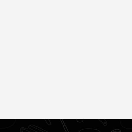
Ржу не переставая,
Ролик из Омска: вы
это видео
будете смеяться
пересмотришь не раз
долго