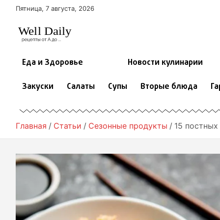
П
Пятница, 7 августа, 2026
е
р
е
й
т
Еда и Здоровье
Новости кулинарии
и
к
Закуски
Салаты
Супы
Вторые блюда
Га
с
о
д
е
Главная
Статьи
Сезонные продукты
15 постных
р
ж
и
м
о
м
у