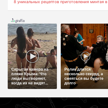
8 уникальных рецептов приготовления минтая в
Скрытая камера на
Ролик длится
пляже Крыма: Что
несколько секунд, а
люди вытворяют,
смеяться вы будете
когда их не видят...
долго