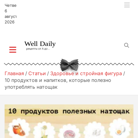
П
Четверг,
е
6
р
августа,
2026
е
й
т
и
к
с
о
д
Главная
Статьи
Здоровье и стройная фигура
е
10 продуктов и напитков, которые полезно
р
употреблять натощак
ж
и
м
о
м
у